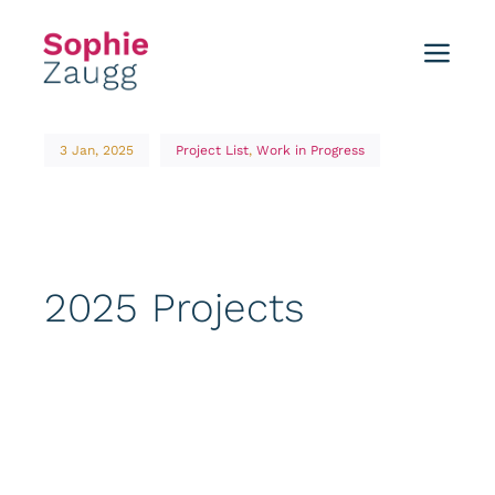
Skip
to
Toggl
content
Navig
Home
3 Jan, 2025
Project List
,
Work in Progress
Blog
Tutorials
2025 Projects
Portfolio
Events
About