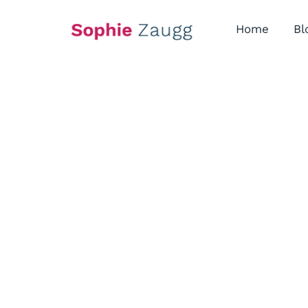
Skip
to
Home
Bl
content