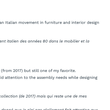
an Italian movement in furniture and interior design
ent italien des années 80 dans le mobilier et la
(from 2017) but still one of my favorite.
paid attention to the assembly needs while designing
ollection (de 2017) mais qui reste une de mes
t donné que je n’ai pas réellement fait attention aux