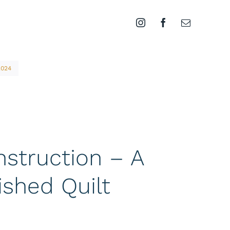
2024
struction – A
ished Quilt