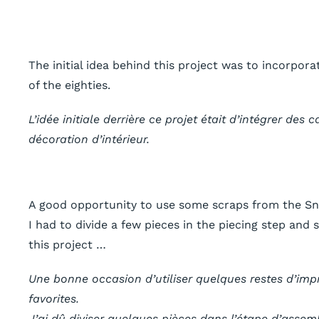
The initial idea behind this project was to incorpor
of the eighties.
L’idée initiale derrière ce projet était d’intégrer d
décoration d’intérieur.
A good opportunity to use some scraps from the Snap 
I had to divide a few pieces in the piecing step and
this project …
Une bonne occasion d’utiliser quelques restes d’imp
favorites.
J’ai dû diviser quelques pièces dans l’étape d’assemb