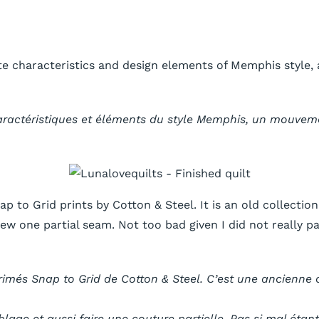
ate characteristics and design elements of Memphis style, 
es caractéristiques et éléments du style Memphis, un mouvem
to Grid prints by Cotton & Steel. It is an old collection 
 sew one partial seam. Not too bad given I did not really 
rimés Snap to Grid de Cotton & Steel. C’est une ancienne c
lage et aussi faire une couture partielle. Pas si mal étan