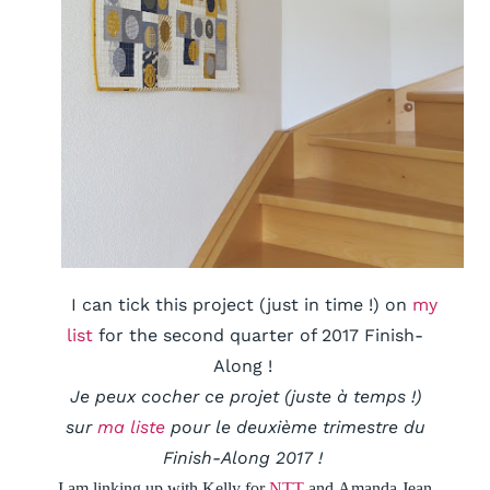
I can tick this project (just in time !) on
my
list
for the second quarter of 2017 Finish-
Along !
Je peux cocher ce projet (juste à temps !)
sur
ma liste
pour le deuxième trimestre du
Finish-Along 2017 !
I am linking up with Kelly for
NTT
and Amanda Jean