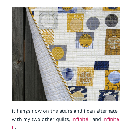
It hangs now on the stairs and I can alternate
with my two other quilts,
Infinité I
and
Infinité
II
.