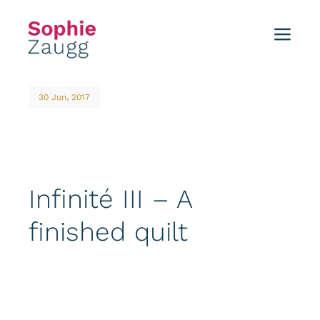
Skip
to
Toggl
content
Navig
Home
30 Jun, 2017
Blog
Tutorials
Infinité III – A
Portfolio
finished quilt
Events
About