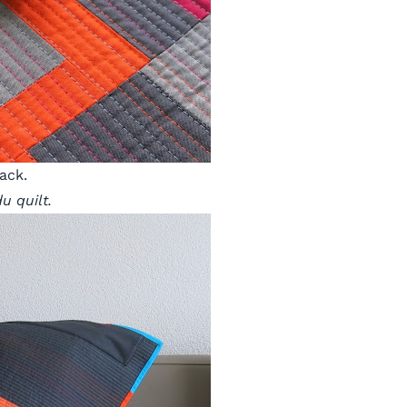
ack.
u quilt.