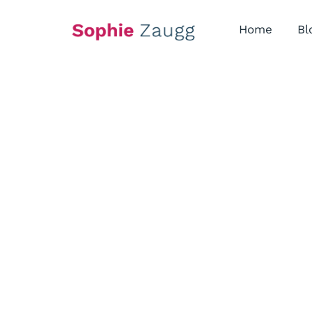
Skip
to
Home
Bl
content