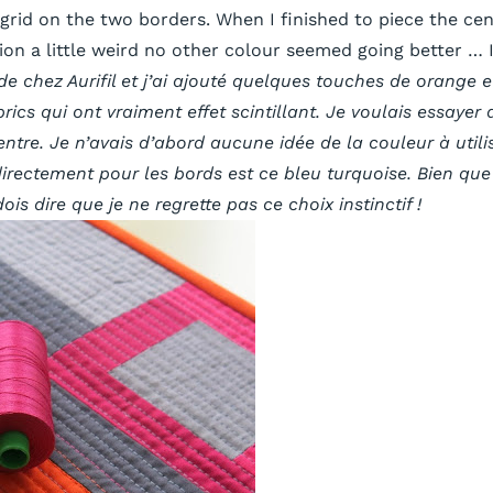
e grid on the two borders. When I finished to piece the cent
on a little weird no other colour seemed going better … I h
is de chez Aurifil et j’ai ajouté quelques touches de orange
brics qui ont vraiment effet scintillant. Je voulais essay
entre. Je n’avais d’abord aucune idée de la couleur à utilis
i directement pour les bords est ce bleu turquoise. Bien qu
s dire que je ne regrette pas ce choix instinctif !