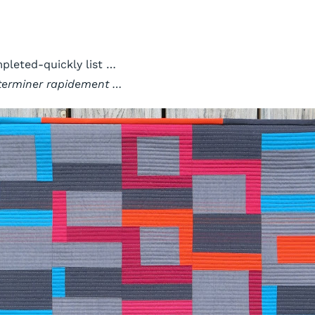
mpleted-quickly list …
à terminer rapidement …