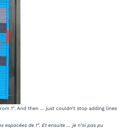
from 1″. And then … just couldn’t stop adding lines
es espacées de 1″. Et ensuite … je n’ai pas pu