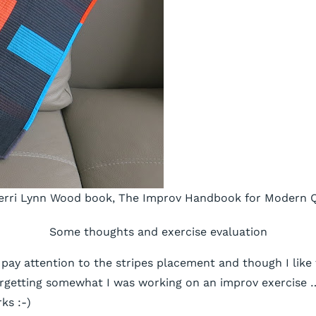
 Sherri Lynn Wood book, The Improv Handbook for Modern Qu
Some thoughts and exercise evaluation
 pay attention to the stripes placement and though I like t
forgetting somewhat I was working on an improv exercise 
ks :-)