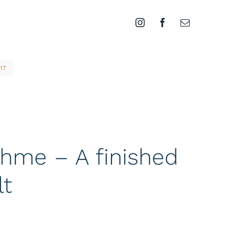
17
hme – A finished
lt