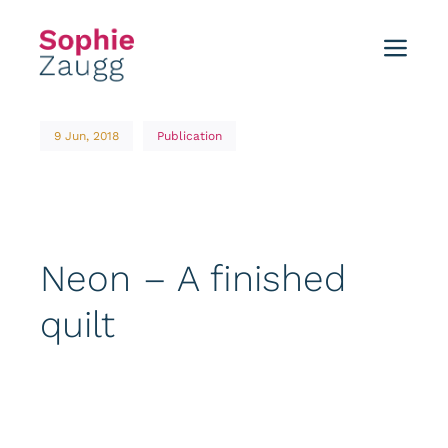
Skip
to
Toggl
content
Navig
Home
9 Jun, 2018
Publication
Blog
Tutorials
Neon – A finished
Portfolio
quilt
Events
About