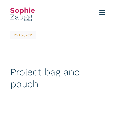
Skip
to
Toggl
content
Navig
Home
25 Apr, 2021
Blog
Tutorials
Project bag and
Portfolio
pouch
Events
About